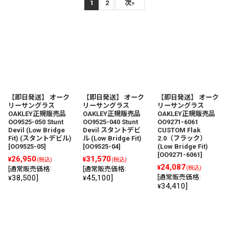
サブカテゴリ
:
1
2
次
»
表示数
:
並び順
:
【即日発送】 オーク
【即日発送】 オーク
【即日発送】 オーク
絞り込む
リーサングラス
リーサングラス
リーサングラス
OAKLEY正規販売品
OAKLEY正規販売品
OAKLEY正規販売品
OO9525-050 Stunt
OO9525-040 Stunt
OO9271-6061
Devil (Low Bridge
Devil スタントデビ
CUSTOM Flak
Fit) (スタントデビル)
ル (Low Bridge Fit)
2.0（フラック）
[
OO9525-05
]
[
OO9525-04
]
(Low Bridge Fit)
[
OO9271-6061
]
26,950
31,570
¥
¥
(税込)
(税込)
24,087
¥
(税込)
[
通常販売価格
:
[
通常販売価格
:
38,500
]
45,100
]
[
通常販売価格
:
¥
¥
34,410
]
¥