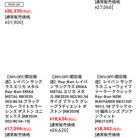
[
通常販売価格
:
27,060
]
¥
36,330
¥
(税込)
[
通常販売価格
:
51,900
]
¥
【30%OFF/即日発
【30%OFF/即日発
【30%OFF/即日発
送】レイバン サング
送】Ray-Ban レイバ
送】レイバン サング
ラス エリカ メタル
ン サングラス ERIKA
ラス ニューウェイフ
Ray-Ban ERIKA
METAL エリカ メタ
ァーラー クラシック
METAL RB3539
ル RB3539 002/8G 54
Ray-Ban NEW
002/80 54 ブラック
サイズ ブラック グレ
WAYFARER RB2132F
ブルー ライトカラー
ーグラディエント ボ
901/L 58 ブラック G-
レンズ ボストン ユニ
ストン
[
RB3539
]
15 偏光レンズ アジア
セックス
[
RB3539
ンフィット
18,634
¥
(税込)
002/80 54-19
]
[
RB2132F
]
[
通常販売価格
:
17,094
18,942
¥
¥
(税込)
(税込)
26,620
]
¥
[
通常販売価格
:
[
通常販売価格
: