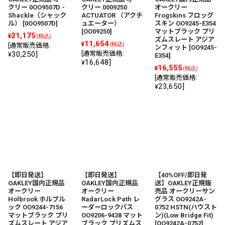
クリー 0OO9507D -
クリー 0009250
オークリー
Shackle（シャック
ACTUATOR （アクチ
Frogskins フロッグ
ル）
[
0OO9507D
]
ュエーター）
スキン OO9245-E354
[
OO09250
]
マットブラック プリ
21,175
¥
(税込)
ズムスレート アジア
11,654
¥
(税込)
[
通常販売価格
:
ンフィット
[
OO9245-
30,250
]
[
通常販売価格
:
¥
E354
]
16,648
]
¥
16,555
¥
(税込)
[
通常販売価格
:
23,650
]
¥
【即日発送】
【即日発送】
【40%OFF/即日発
OAKLEY国内正規品
OAKLEY国内正規品
送】OAKLEY正規販
オークリー
オークリー
売品 オークリーサン
Holbrook ホルブル
RadarLock Path レ
グラス OO9242A-
ック OO9244-7156
ーダーロックパス
0752 HSTN(ハウスト
マットブラック プリ
OO9206-9438 マット
ン)(Low Bridge Fit)
ズムスレート アジア
ブラック プリズムス
[
OO9242A-0752
]