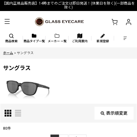
【国内正規品販売店】14時までのご注文は即日発送！(休業日を除く)(一部商品を
除く)
商品検索
商品タイプ一覧
メーカー 一覧
ご利用案内
新規登録
ホーム
>
サングラス
サングラス
表示順変更
閉じる
80
件