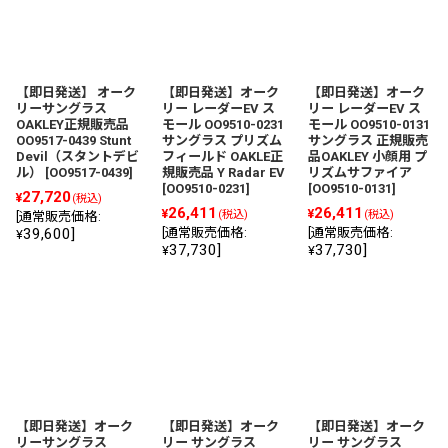
【即日発送】 オーク
【即日発送】オーク
【即日発送】オーク
リーサングラス
リー レーダーEV ス
リー レーダーEV ス
OAKLEY正規販売品
モール OO9510-0231
モール OO9510-0131
OO9517-0439 Stunt
サングラス プリズム
サングラス 正規販売
Devil（スタントデビ
フィールド OAKLE正
品OAKLEY 小顔用 プ
ル）
[
OO9517-0439
]
規販売品 Y Radar EV
リズムサファイア
[
OO9510-0231
]
[
OO9510-0131
]
27,720
¥
(税込)
26,411
26,411
¥
¥
(税込)
(税込)
[
通常販売価格
:
39,600
]
[
通常販売価格
:
[
通常販売価格
:
¥
37,730
]
37,730
]
¥
¥
【即日発送】オーク
【即日発送】オーク
【即日発送】オーク
リーサングラス
リー サングラス
リー サングラス