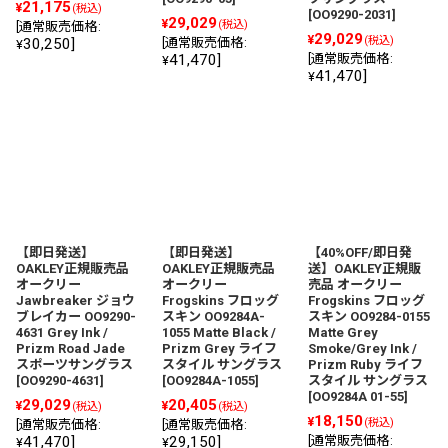
21,175
¥
(税込)
[
OO9290-2031
]
29,029
¥
(税込)
[
通常販売価格
:
29,029
¥
(税込)
30,250
]
[
通常販売価格
:
¥
41,470
]
[
通常販売価格
:
¥
41,470
]
¥
【即日発送】
【即日発送】
【40%OFF/即日発
OAKLEY正規販売品
OAKLEY正規販売品
送】OAKLEY正規販
オークリー
オークリー
売品 オークリー
Jawbreaker ジョウ
Frogskins フロッグ
Frogskins フロッグ
ブレイカー OO9290-
スキン OO9284A-
スキン OO9284-0155
4631 Grey Ink /
1055 Matte Black /
Matte Grey
Prizm Road Jade
Prizm Grey ライフ
Smoke/Grey Ink /
スポーツサングラス
スタイル サングラス
Prizm Ruby ライフ
[
OO9290-4631
]
[
OO9284A-1055
]
スタイル サングラス
[
OO9284A 01-55
]
29,029
20,405
¥
¥
(税込)
(税込)
18,150
¥
(税込)
[
通常販売価格
:
[
通常販売価格
:
41,470
]
29,150
]
[
通常販売価格
:
¥
¥