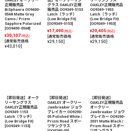
OAKLEY オークリー
送】オークリーサン
リーサングラス
正規販売品
グラス OAKLEY正規
OAKLEY正規販売品
BiSphaera OO9400-
販売品 OO9349-5153
OO9349-1953
0568 Matte Grey
Latch（ラッチ）
Latch（ラッチ）
Camo / Prizm
(Low Bridge Fit)
(Low Bridge Fit)
Sapphire Polarized
[
OO9349-5153
]
[
OO9349-1953
]
[
OO9400-0568
]
17,490
20,405
¥
¥
(税込)
(税込)
30,107
¥
(税込)
[
通常販売価格
:
[
通常販売価格
:
[
通常販売価格
:
29,150
]
29,150
]
¥
¥
43,010
]
¥
【即日発送】オーク
【即日発送】
【即日発送】
リーサングラス
OAKLEY オークリー
OAKLEY正規販売品
OAKLEY正規販売品
Jawbreaker ジョウ
オークリー
OO9349-1153
ブレイカー OO9290-
Jawbreaker ジョウ
Latch（ラッチ）
05 Polished White /
ブレイカー OO9290-
(Low Bridge Fit)
Prizm Road スポー
2031 Matte Black /
[
OO9349-1153
]
ツサングラス
Prizm Road スポー
[
OO9290-05
]
ツサングラス