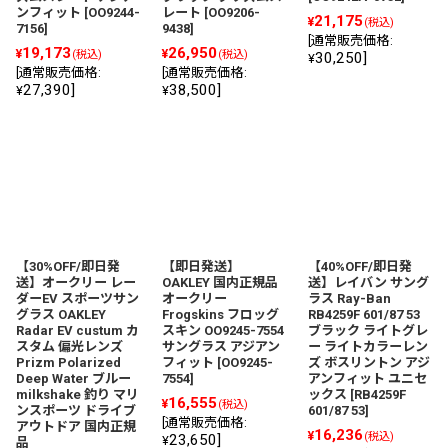
ンフィット
[
OO9244-
レート
[
OO9206-
21,175
¥
(税込)
7156
]
9438
]
[
通常販売価格
:
19,173
26,950
¥
¥
(税込)
(税込)
30,250
]
¥
[
通常販売価格
:
[
通常販売価格
:
27,390
]
38,500
]
¥
¥
【30%OFF/即日発
【即日発送】
【40%OFF/即日発
送】オークリー レー
OAKLEY 国内正規品
送】レイバン サング
ダーEV スポーツサン
オークリー
ラス Ray-Ban
グラス OAKLEY
Frogskins フロッグ
RB4259F 601/87 53
Radar EV custum カ
スキン OO9245-7554
ブラック ライトグレ
スタム 偏光レンズ
サングラス アジアン
ー ライトカラーレン
Prizm Polarized
フィット
[
OO9245-
ズ ボスリントン アジ
Deep Water ブルー
7554
]
アンフィット ユニセ
milkshake 釣り マリ
ックス
[
RB4259F
16,555
¥
(税込)
ンスポーツ ドライブ
601/87 53
]
[
通常販売価格
:
アウトドア 国内正規
16,236
¥
(税込)
23,650
]
¥
品