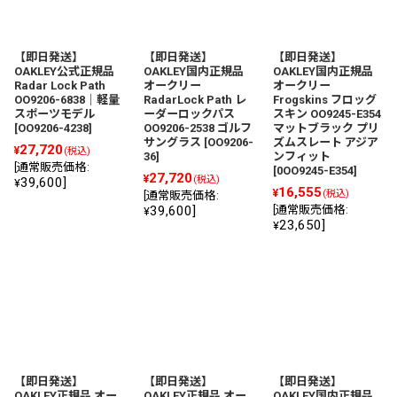
【即日発送】
【即日発送】
【即日発送】
OAKLEY公式正規品
OAKLEY国内正規品
OAKLEY国内正規品
Radar Lock Path
オークリー
オークリー
OO9206-6838｜軽量
RadarLock Path レ
Frogskins フロッグ
スポーツモデル
ーダーロックパス
スキン OO9245-E354
[
OO9206-4238
]
OO9206-2538 ゴルフ
マットブラック プリ
サングラス
[
OO9206-
ズムスレート アジア
27,720
¥
(税込)
36
]
ンフィット
[
通常販売価格
:
[
0OO9245-E354
]
27,720
¥
(税込)
39,600
]
¥
16,555
¥
(税込)
[
通常販売価格
:
39,600
]
[
通常販売価格
:
¥
23,650
]
¥
【即日発送】
【即日発送】
【即日発送】
OAKLEY正規品 オー
OAKLEY正規品 オー
OAKLEY国内正規品