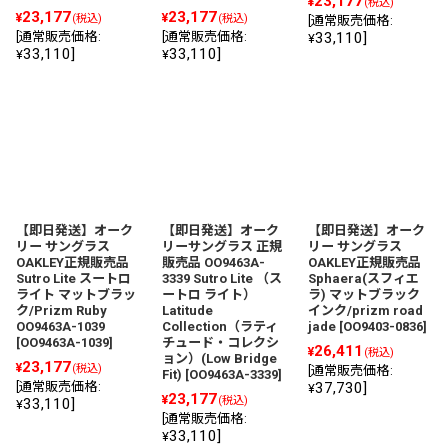
23,177
¥
(税込)
23,177
23,177
¥
¥
(税込)
(税込)
[
通常販売価格
:
[
通常販売価格
:
[
通常販売価格
:
33,110
]
¥
33,110
]
33,110
]
¥
¥
【即日発送】オーク
【即日発送】オーク
【即日発送】オーク
リー サングラス
リーサングラス 正規
リー サングラス
OAKLEY正規販売品
販売品 OO9463A-
OAKLEY正規販売品
Sutro Lite スートロ
3339 Sutro Lite （ス
Sphaera(スフィエ
ライト マットブラッ
ートロ ライト）
ラ) マットブラック
ク/Prizm Ruby
Latitude
インク/prizm road
OO9463A-1039
Collection（ラティ
jade
[
OO9403-0836
]
[
OO9463A-1039
]
チュード・コレクシ
26,411
¥
(税込)
ョン）(Low Bridge
23,177
¥
(税込)
[
通常販売価格
:
Fit)
[
OO9463A-3339
]
[
通常販売価格
:
37,730
]
¥
23,177
¥
(税込)
33,110
]
¥
[
通常販売価格
:
33,110
]
¥