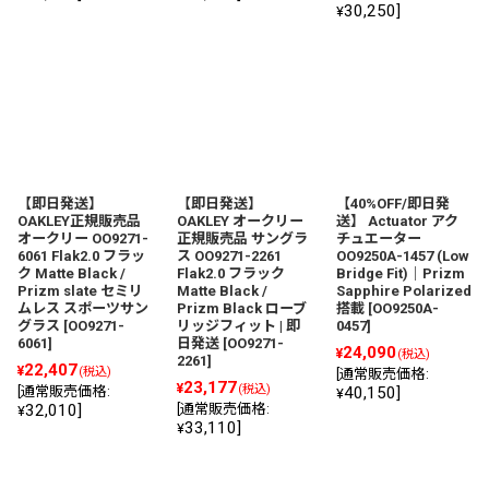
30,250
]
¥
【即日発送】
【即日発送】
【40%OFF/即日発
OAKLEY正規販売品
OAKLEY オークリー
送】 Actuator アク
オークリー OO9271-
正規販売品 サングラ
チュエーター
6061 Flak2.0 フラッ
ス OO9271-2261
OO9250A-1457 (Low
ク Matte Black /
Flak2.0 フラック
Bridge Fit)｜Prizm
Prizm slate セミリ
Matte Black /
Sapphire Polarized
ムレス スポーツサン
Prizm Black ローブ
搭載
[
OO9250A-
グラス
[
OO9271-
リッジフィット | 即
0457
]
6061
]
日発送
[
OO9271-
24,090
¥
(税込)
2261
]
22,407
¥
(税込)
[
通常販売価格
:
23,177
¥
(税込)
[
通常販売価格
:
40,150
]
¥
32,010
]
[
通常販売価格
:
¥
33,110
]
¥