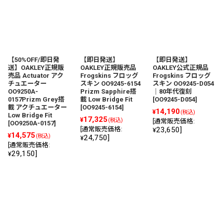
【50%OFF/即日発
【即日発送】
【即日発送】
送】OAKLEY正規販
OAKLEY正規販売品
OAKLEY公式正規品
売品 Actuator アク
Frogskins フロッグ
Frogskins フロッグ
チュエーター
スキン OO9245-6154
スキン OO9245-D054
OO9250A-
Prizm Sapphire搭
｜80年代復刻
0157Prizm Grey搭
載 Low Bridge Fit
[
OO9245-D054
]
載 アクチュエーター
[
OO9245-6154
]
14,190
¥
(税込)
Low Bridge Fit
17,325
¥
(税込)
[
通常販売価格
:
[
OO9250A-0157
]
[
通常販売価格
:
23,650
]
¥
14,575
¥
(税込)
24,750
]
¥
[
通常販売価格
:
29,150
]
¥