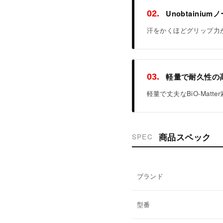
Unobtaini
02.
汗をかくほどグリップ力が
軽量で耐久性の高い
03.
軽量で丈夫なBiO-Mat
商品スペック
SPEC
ブランド
型番