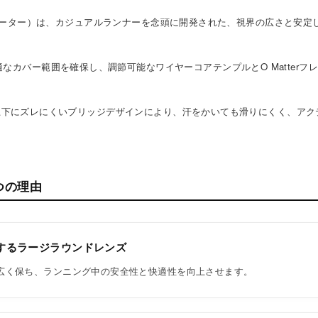
（アクチュエーター）は、カジュアルランナーを念頭に開発された、視界の広さと安
なカバー範囲を確保し、調節可能なワイヤーコアテンプルとO Matterフ
パッドと上下にズレにくいブリッジデザインにより、汗をかいても滑りにくく、ア
つの理由
するラージラウンドレンズ
広く保ち、ランニング中の安全性と快適性を向上させます。