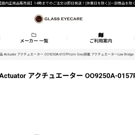
【国内正規品販売店】14時までのご注文は即日発送！(休業日を除く)(一部商品を除く
メーカー 一覧
ご利用案内
ctuator アクチュエーター OO9250A-0157Prizm Grey搭載 アクチュエーターLow Bridge F
tuator アクチュエーター OO9250A-0157