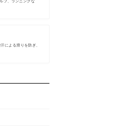
ゴルフ、ランニングな
や汗による滑りを防ぎ、