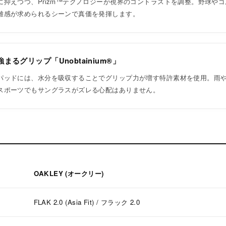
に抑えつつ、Prizm™テクノロジーが視界のコントラストを調整。野球や
離感が求められるシーンで真価を発揮します。
るグリップ「Unobtainium®」
パッドには、水分を吸収することでグリップ力が増す特許素材を使用。雨
スポーツでもサングラスがズレる心配はありません。
OAKLEY (オークリー)
FLAK 2.0 (Asia Fit) / フラック 2.0