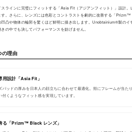
スラインに完璧にフィットする「Asia Fit（アジアンフィット）」設計
す。さらに、レンズには色彩とコントラストを劇的に改善する「Prizm™ B
凹凸や物体の輪郭を驚くほど鮮明に描き出します。Unobtainium®製の
動きの中でも決してパフォーマンスを妨げません。
つの理由
設計「Asia Fit」
ズパッドの厚みを日本人の顔立ちに合わせて最適化。頬にフレームが当た
い付くようなフィット感を実現しています。
「Prizm™ Black レンズ」