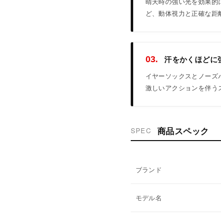
晴天時の強い光を効果的
ど、動体視力と正確な距
汗をかくほどに強ま
03.
イヤーソックスとノーズ
激しいアクションを伴う
商品スペック
SPEC
ブランド
モデル名