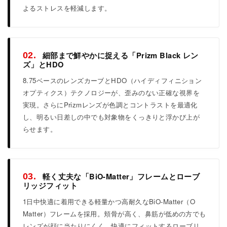
よるストレスを軽減します。
細部まで鮮やかに捉える「Prizm Black レン
02.
ズ」とHDO
8.75ベースのレンズカーブとHDO（ハイディフィニション
オプティクス）テクノロジーが、歪みのない正確な視界を
実現。さらにPrizmレンズが色調とコントラストを最適化
し、明るい日差しの中でも対象物をくっきりと浮かび上が
らせます。
軽く丈夫な「BiO-Matter」フレームとローブ
03.
リッジフィット
1日中快適に着用できる軽量かつ高耐久なBiO-Matter（O
Matter）フレームを採用。頬骨が高く、鼻筋が低めの方でも
レンズが顔に当たりにくく、快適にフィットするローブリ