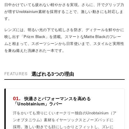
日中かけていても疲れない軽やかさを実現。さらに、汗でグリップ力
が増すUnobtainium素材を採用することで、激しい動きにも対応しま
す。
レンズには、明るい光の下でも眩しさを防ぎ、ディテールを鮮やかに
映し出す「Prizm Black」を搭載。スマートなMatte Blackのフレー
ムと相まって、スポーツシーンから日常使いまで、スタイルと実用性
を兼ね備えた洗練された一本です。
選ばれる3つの理由
FEATURES
快適さとパフォーマンスを高める
01.
「Unobtainium」ラバー
汗をかいても滑りにくいオークリー独自のUnobtainium（ア
ンオブタニウム）素材をイヤーソックスとノーズパッドに
採用。激しい動きでも顔にしっかりとフィットし、ズレに