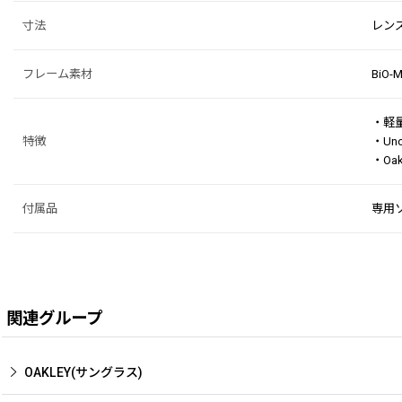
寸法
レンズ
フレーム素材
BiO
・軽量
特徴
・Un
・Oa
付属品
専用
関連グループ
OAKLEY(サングラス)