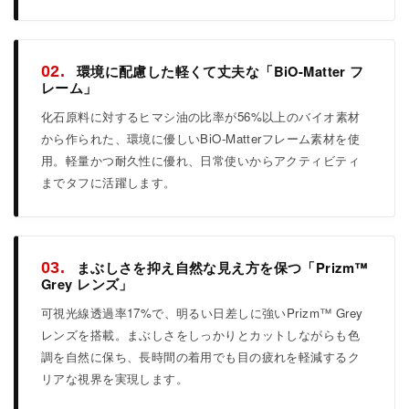
環境に配慮した軽くて丈夫な「BiO-Matter フ
02.
レーム」
化石原料に対するヒマシ油の比率が56%以上のバイオ素材
から作られた、環境に優しいBiO-Matterフレーム素材を使
用。軽量かつ耐久性に優れ、日常使いからアクティビティ
までタフに活躍します。
まぶしさを抑え自然な見え方を保つ「Prizm™
03.
Grey レンズ」
可視光線透過率17%で、明るい日差しに強いPrizm™ Grey
レンズを搭載。まぶしさをしっかりとカットしながらも色
調を自然に保ち、長時間の着用でも目の疲れを軽減するク
リアな視界を実現します。