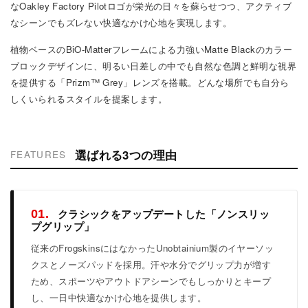
なOakley Factory Pilotロゴが栄光の日々を蘇らせつつ、アクティブ
なシーンでもズレない快適なかけ心地を実現します。
植物ベースのBiO-Matterフレームによる力強いMatte Blackのカラー
ブロックデザインに、明るい日差しの中でも自然な色調と鮮明な視界
を提供する「Prizm™ Grey」レンズを搭載。どんな場所でも自分ら
しくいられるスタイルを提案します。
選ばれる3つの理由
FEATURES
クラシックをアップデートした「ノンスリッ
01.
プグリップ」
従来のFrogskinsにはなかったUnobtainium製のイヤーソッ
クスとノーズパッドを採用。汗や水分でグリップ力が増す
ため、スポーツやアウトドアシーンでもしっかりとキープ
し、一日中快適なかけ心地を提供します。